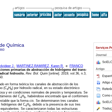
 de Química
Serviços P
460
Journal
SciELO
videer J.
;
MARTINEZ-RAMIREZ, Karen R.
e
FRANCO
Artigo
ciones primarias de abstracción de hidrógeno del trans-
adical hidroxilo
.
Rev. Bol. Quim
[online]. 2019, vol.36, n.3,
Espanh
60.
Artigo
do en forma teórica los canales de abstracción de los
no (C
H
) por hidroxilo radical, en su estado electrónico
Referên
4
6
osa y en condiciones normales de presión y temperatura. Se
Como ci
rotámeros del C
H
, habiéndose encontrado que el confórmero
4
6
estable que la forma
cis.
Se determinaron tres canales
SciELO
e hidrógenos del C
H
, debido a la presencia de sus tres
4
6
Traduç
quivalentes. Se caracterizaron todas las estructuras