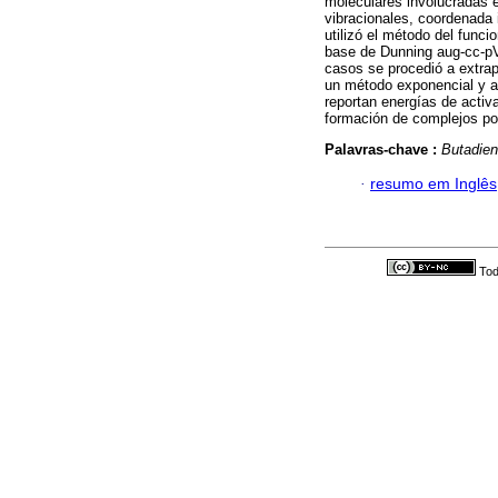
moleculares involucradas e
vibracionales, coordenada 
utilizó el método del funci
base de Dunning aug-cc-pV
casos se procedió a extrap
un método exponencial y ap
reportan energías de activ
formación de complejos po
Palavras-chave :
Butadie
·
resumo em Inglês
Tod