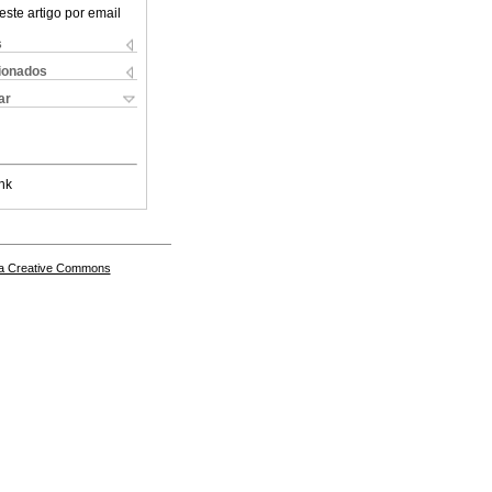
este artigo por email
s
cionados
ar
nk
a Creative Commons