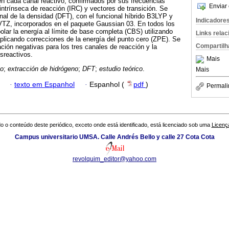
n cada canal reactivo, confirmados por sus frecuencias
Enviar 
intrínseca de reacción (IRC) y vectores de transición. Se
onal de la densidad (DFT), con el funcional híbrido B3LYP y
Indicadore
TZ, incorporados en el paquete Gaussian 03. En todos los
olar la energía al límite de base completa (CBS) utilizando
Links rela
licando correcciones de la energía del punto cero (ZPE). Se
Compartilh
ación negativas para los tres canales de reacción y la
sreactivos.
Mais
no
;
extracción de hidrógeno
;
DFT
;
estudio teórico
.
Mais
·
texto em Espanhol
·
Espanhol (
pdf
)
Permali
o o conteúdo deste periódico, exceto onde está identificado, está licenciado sob uma
Licenç
Campus universitario UMSA. Calle Andrés Bello y calle 27 Cota Cota
revolquim_editor@yahoo.com