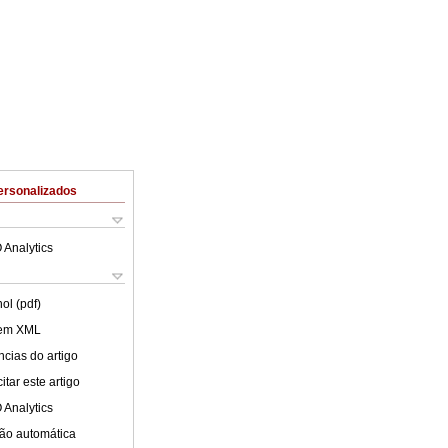
ersonalizados
 Analytics
ol (pdf)
 em XML
cias do artigo
tar este artigo
 Analytics
ão automática