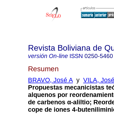
Revista Boliviana de Q
versión On-line
ISSN
0250-5460
Resumen
BRAVO, José A
y
VILA, José
Propuestas mecanicistas teó
alquenos por reordenamient
de
carbenos α-aliltio;
Reorde
cope de iones 4-butenilimin