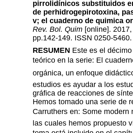
pirrolidínicos substituidos e
de perhidrogepirotoxina, pas
v; el cuaderno de quimica or
Rev. Bol. Quim
[online]. 2017, 
pp.142-149. ISSN 0250-5460.
RESUMEN
Este es el décimo
teórico en la serie: El cuade
orgánica, un enfoque didáctico
estudios es ayudar a los estu
gráfica de reacciones de sínte
Hemos tomado una serie de r
Carruthers en: Some modern m
las cuales hemos propuesto vi
tema está incluido en el capít