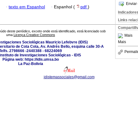
Enviar 
·
texto em Espanhol
·
Espanhol (
pdf
)
Indicadore
Links rela
Compartilh
údo deste periódico, exceto onde está identificado, está licenciado sob
uma
Licença Creative Commons
Mais
Mais
vestigaciones Sociológicas Mauricio Lefebvre (IDIS)
rsitario de Cota Cota, Av. Andrés Bello, esquina calle 30-A
Telfs. 2798666 -2440388 - 68224069
Permali
nstituto de Investigaciones Sociológicas - IDIS
Página web: https://idis.umsa.bo
La Paz-Bolivia
idistemassociales@gmail.com