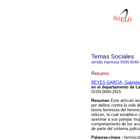
Temas Sociales
versão impressa
ISSN
0040
Resumo
REYES GARCIA, Gabriela
en el departamento de L
ISSN 0040-2915.
Resumen
Este artículo a
por delitos contra la vida 
teoría feminista del femini
utilizan, la cual establec
asesinar a sus parejas mu
comportamiento de los acus
de parte del sistema judicia
Palavras-chave :
feminicid