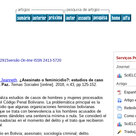
Serviços P
-2915
versão On-line
ISSN
2413-5720
Journal
SciELO
 Jeanneth
.
¿Asesinato o feminicidio?: estudios de caso
Artigo
a Paz
.
Temas Sociales
[online]. 2018, n.43, pp.125-152.
Espanh
naliza estudios de casos de hombres y mujeres procesados
Artigo
del Código Penal Boliviano. La problemática principal es la
cidio que algunas organizaciones feministas bolivianas
Referên
e que se trata con benevolencia a los hombres acusados de
jeres dándoles una sentencia mínima o nula. Se consideró el
Como ci
ados/as en el momento del delito y el trato que recibieron
SciELO
l.
Traduç
io en Bolivia; asesinato; sociología criminal; delito.