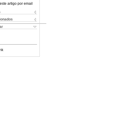
este artigo por email
s
cionados
ar
nk