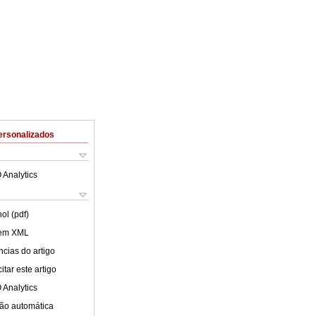
ersonalizados
 Analytics
ol (pdf)
 em XML
cias do artigo
tar este artigo
 Analytics
ão automática