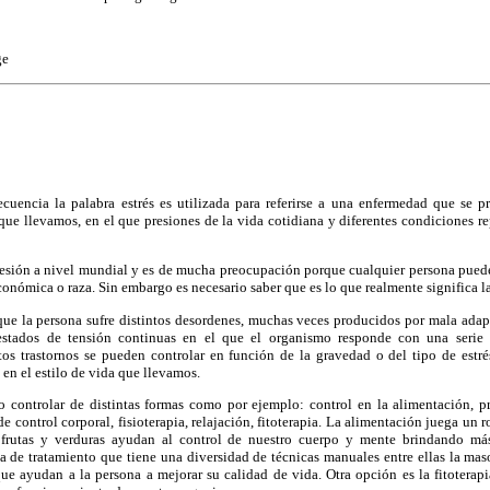
ge
uencia la palabra estrés es utilizada para referirse a una enfermedad que se 
 que llevamos, en el que presiones de la vida cotidiana y diferentes condiciones 
esión a nivel mundial y es de mucha preocupación porque cualquier persona puede 
onómica o raza. Sin embargo es necesario saber que es lo que realmente significa la
 que la persona sufre distintos desordenes, muchas veces producidos por mala adap
stados de tensión continuas en el que el organismo responde con una serie d
os trastornos se pueden controlar en función de la gravedad o del tipo de estr
 en el estilo de vida que llevamos.
 o controlar de distintas formas como por ejemplo: control en la alimentación, pr
de control corporal, fisioterapia, relajación, fitoterapia. La alimentación juega un
 frutas y verduras ayudan al control de nuestro cuerpo y mente brindando má
iva de tratamiento que tiene una diversidad de técnicas manuales entre ellas la mas
 que ayudan a la persona a mejorar su calidad de vida. Otra opción es la fitotera