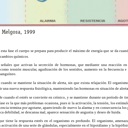
 esta fase el cuerpo se prepara para producir el máximo de energía que se da cua
s cambios químicos.
a señales que activan la secreción de hormonas, que mediante una reacción en
 como tensión muscular, agudización de los sentidos, aumento en la frecuencia e i
 sanguíneo.
s cuando se mantiene la situación de alerta, sin que exista relajación. El organismo
ir una nueva respuesta fisiológica, manteniendo las hormonas en situación de alert
e cuando el estrés se convierte en crónico, y se mantiene durante un período de t
fase es la que más problemas ocasiona, pues si la activación, la tensión, los estímu
stencia termina por agotarse, apareciendo de nuevo la alarma y en consecuencia los
oca debilidad, se descansa mal, aparece sensación de angustia y deseo de huida.
que tiene la respuesta estrés en el organismo es profundo. El organismo, amenaza
a activación de una serie de glándulas, especialmente en el hipotálamo y la hipófisis