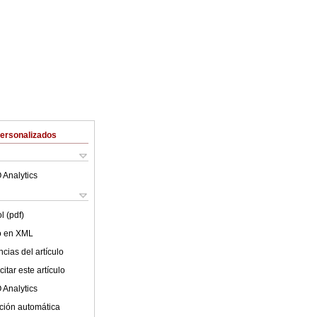
Personalizados
 Analytics
l (pdf)
lo en XML
cias del artículo
itar este artículo
 Analytics
ción automática