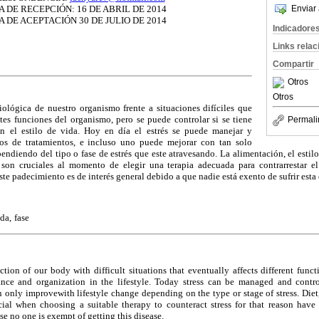
 DE RECEPCIÓN: 16 DE ABRIL DE 2014
Enviar 
 DE ACEPTACIÓN 30 DE JULIO DE 2014
Indicadore
Links rela
Compartir
Otros
Otros
siológica de nuestro organismo frente a situaciones difíciles que
tes funciones del organismo, pero se puede controlar si se tiene
Permali
en el estilo de vida. Hoy en día el estrés se puede manejar y
ipos de tratamientos, e incluso uno puede mejorar con tan solo
endiendo del tipo o fase de estrés que este atravesando. La alimentación, el estilo 
n son cruciales al momento de elegir una terapia adecuada para contrarrestar el
e padecimiento es de interés general debido a que nadie está exento de sufrir esta
ida,
fase
action of our body with difficult situations that eventually affects different func
nce and organization in the lifestyle. Today stress can be managed and contro
 only improvewith lifestyle change depending on the type or stage of stress. Diet, 
ucial when choosing a suitable therapy to counteract stress for that reason hav
e no one is exempt of getting this disease.