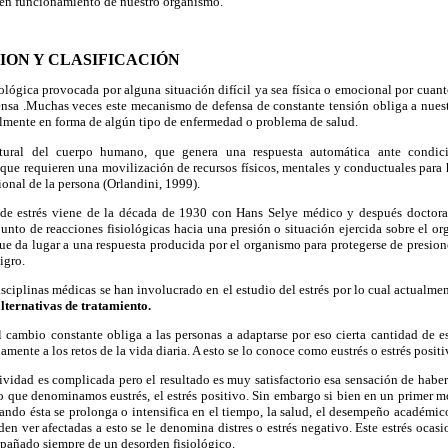
uen funcionamiento de nuestro organismo.
ON Y CLASIFICACIÓN
siológica provocada por alguna situación difícil ya sea física o emocional por cua
fensa .Muchas veces este mecanismo de defensa de constante tensión obliga a nues
almente en forma de algún tipo de enfermedad o problema de salud.
ural del cuerpo humano, que genera una respuesta automática ante condici
que requieren una movilización de recursos físicos, mentales y conductuales para h
ional de la persona (Orlandini, 1999).
 de estrés viene de la década de 1930 con Hans Selye médico y después doctor
junto de reacciones fisiológicas hacia una presión o situación ejercida sobre el or
ue da lugar a una respuesta producida por el organismo para protegerse de presione
igro.
disciplinas médicas se han involucrado en el estudio del estrés por lo cual actualm
 alternativas de tratamiento.
cambio constante obliga a las personas a adaptarse por eso cierta cantidad de es
nte a los retos de la vida diaria. A esto se lo conoce como eustrés o estrés positi
vidad es complicada pero el resultado es muy satisfactorio esa sensación de habe
s lo que denominamos eustrés, el estrés positivo. Sin embargo si bien en un primer m
uando ésta se prolonga o intensifica en el tiempo, la salud, el desempeño académico 
den ver afectadas a esto se le denomina distres o estrés negativo. Este estrés ocas
mpañado siempre de un desorden fisiológico.