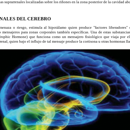
las suprarrenales localizadas sobre los riñones en la zona posterior de la cavidad a
NALES DEL CEREBRO
amenaza o riesgo, estimula al hipotálamo quien produce "factores liberadores"
o mensajeros para zonas corporales también específicas. Una de
estas substanci
Trophic Hormone) que funciona como un mensajero fisiológico que viaja por el 
renal, quien bajo el influjo de tal mensaje produce la cortisona u otras hormonas ll