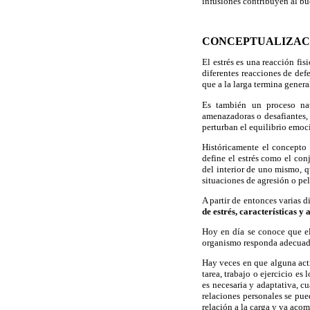
infusiones contribuyen al b
CONCEPTUALIZACI
El estrés es una reacción fi
diferentes reacciones de de
que a la larga termina gener
Es también un proceso nat
amenazadoras o desafiantes, 
perturban el equilibrio emoc
Históricamente el concepto
define el estrés como el con
del interior de uno mismo, q
situaciones de agresión o pel
A partir de entonces varias 
de estrés, características y
Hoy en día se conoce que el 
organismo responda adecuadame
Hay veces en que alguna acti
tarea, trabajo o ejercicio e
es necesaria y adaptativa, c
relaciones personales se pue
relación a la carga y va aco