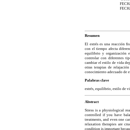
FECHA
FECHA
Resumen
El estrés es una reacción fi
con el tiempo afecta diferen
equilibrio y organización 
controlar con diferentes t
cambiar el estilo de vida dep
otras terapias de relajació
conocimiento adecuado de est
Palabras clave
estrés, equilibrio, estilo de v
Abstract
Stress is a physiological re
controlled if you have bala
treatments, and even one can
relaxation therapies are cr
condition is important becaus