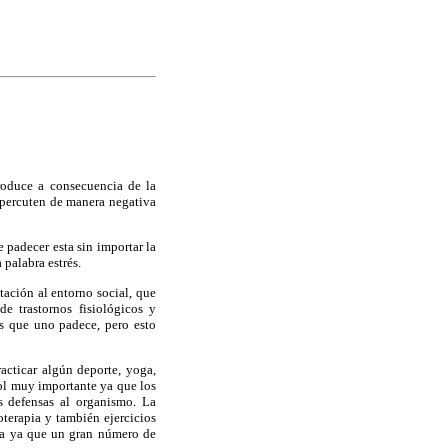
produce a consecuencia de la
repercuten de manera negativa
padecer esta sin importar la
 palabra estrés.
tación al entorno social, que
e trastornos fisiológicos y
és que uno padece, pero esto
acticar algún deporte, yoga,
 rol muy importante ya que los
s defensas al organismo. La
oterapia y también ejercicios
pia ya que un gran número de