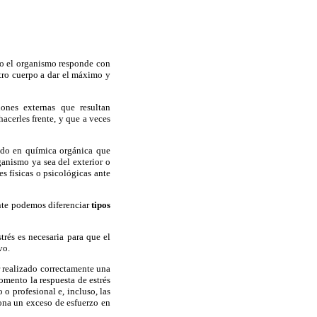
nto el organismo responde con
tro cuerpo a dar el máximo y
ones externas que resultan
acerles frente, y que a veces
ado en química orgánica que
ganismo ya sea del exterior o
s físicas o psicológicas ante
ente podemos diferenciar
tipos
trés es necesaria para que el
vo.
r realizado correctamente una
omento la respuesta de estrés
o profesional e, incluso, las
iona un exceso de esfuerzo en