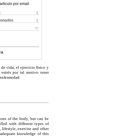
articulo por email
s
cionados
nk
de vida, el ejercicio físico y
 estrés por tal motivo tener
 enfermedad.
tions of the body, but can be
lled with different types of
lifestyle, exercise and other
e adequate knowledge of this