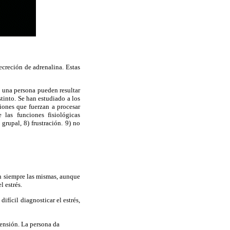
ecreción de adrenalina. Estas
n una persona pueden resultar
stinto. Se han estudiado a los
ciones que fuerzan a procesar
 las funciones fisiológicas
grupal, 8) frustración. 9) no
n siempre las mismas, aunque
l estrés.
ifícil diagnosticar el estrés,
ensión. La persona da