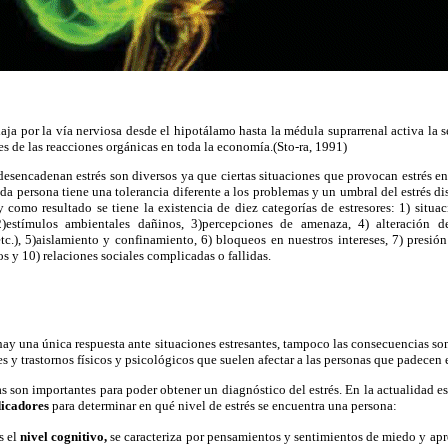
aja por la vía nerviosa desde el hipotálamo hasta la médula suprarrenal activa la s
s de las reacciones orgánicas en toda la economía.(Sto-ra, 1991)
desencadenan estrés son diversos ya que ciertas situaciones que provocan estrés e
ada persona tiene una tolerancia diferente a los problemas y un umbral del estrés di
 como resultado se tiene la existencia de diez categorías de estresores: 1) situa
)estímulos ambientales dañinos, 3)percepciones de amenaza, 4) alteración de
tc.), 5)aislamiento y confinamiento, 6) bloqueos en nuestros intereses, 7) presión 
s y 10) relaciones sociales complicadas o fallidas.
ay una única respuesta ante situaciones estresantes, tampoco las consecuencias so
 y trastornos físicos y psicológicos que suelen afectar a las personas que padecen e
 son importantes para poder obtener un diagnóstico del estrés. En la actualidad es d
ndicadores
para determinar en qué nivel de estrés se encuentra una persona:
s el
nivel cognitivo,
se caracteriza por pensamientos y sentimientos de miedo y apr