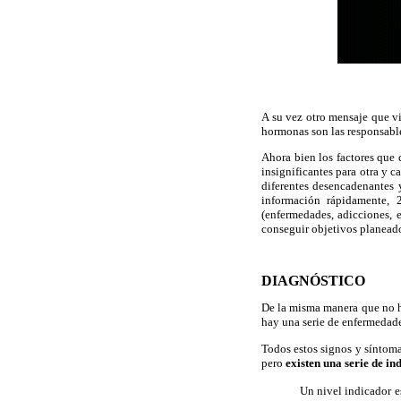
A su vez otro mensaje que vi
hormonas son las responsable
Ahora bien los factores que 
insignificantes para otra y c
diferentes desencadenantes y
información rápidamente, 2
(enfermedades, adicciones, e
conseguir objetivos planeado
DIAGNÓSTICO
De la misma manera que no h
hay una serie de enfermedades
Todos estos signos y síntomas
pero
existen una serie de i
 Un nivel indicador e