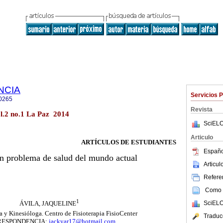
NCIA
Servicios 
0265
Revista
l.2 no.1 La Paz 2014
SciELO
Articulo
ARTÍCULOS DE ESTUDIANTES
Españo
un problema de salud del mundo actual
Articu
Referen
Como c
1
SciELO
ÁVILA, JAQUELINE
a y Kinesióloga. Centro de Fisioterapia FisioCenter
Traduc
ESPONDENCIA:
jackyar17@hotmail.com