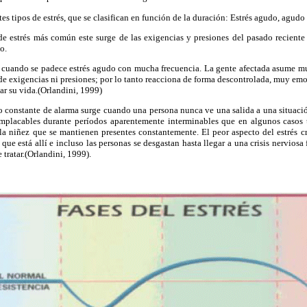
ntes tipos de estrés, que se clasifican en función de la duración: Estrés agudo, agudo
de estrés más común este surge de las exigencias y presiones del pasado reciente
o.
s cuando se padece estrés agudo con mucha frecuencia. La gente afectada asume m
e exigencias ni presiones; por lo tanto reacciona de forma descontrolada, muy emoci
ar su vida.(Orlandini, 1999)
do constante de alarma surge cuando una persona nunca ve una salida a una situació
 implacables durante períodos aparentemente interminables que en algunos casos
la niñez que se mantienen presentes constantemente. El peor aspecto del estrés c
que está allí e incluso las personas se desgastan hasta llegar a una crisis nerviosa 
e tratar.(Orlandini, 1999).