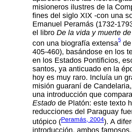
misioneros ilustres de la Co
fines del siglo XIX -con una s
Emanuel Peramás (1732-1793) 
el libro
De la vida y muerte d
5
con una biografía extensa
de 
405-460), basándose en los t
en los Estados Pontificios, es
santos, ya anticuado en la épo
hoy es muy raro. Incluía un g
misión guaraní de Candelaria
una introducción que compara
Estado
de Platón: este texto h
reducciones del Paraguay fue
Peramás, 2004
utópico (
). A dif
introducción, ambos famosos,