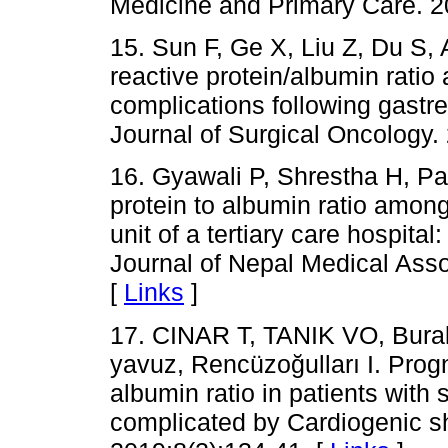
Medicine and Primary Care. 2
15. Sun F, Ge X, Liu Z, Du S,
reactive protein/albumin ratio 
complications following gastr
Journal of Surgical Oncology.
16. Gyawali P, Shrestha H, Pa
protein to albumin ratio among
unit of a tertiary care hospital
Journal of Nepal Medical Asso
[
Links
]
17. CINAR T, TANIK VO, Bura
yavuz, Rencüzoğulları I. Progn
albumin ratio in patients with 
complicated by Cardiogenic sh