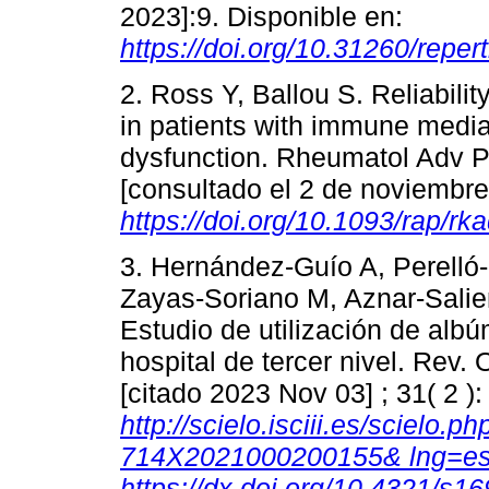
2023]:9. Disponible en:
https://doi.org/10.31260/repe
2. Ross Y, Ballou S. Reliabil
in patients with immune media
dysfunction. Rheumatol Adv Pr
[consultado el 2 de noviembre
https://doi.org/10.1093/rap/rk
3. Hernández-Guío A, Perelló
Zayas-Soriano M, Aznar-Sal
Estudio de utilización de albú
hospital de tercer nivel. Rev.
[citado 2023 Nov 03] ; 31( 2 )
http://scielo.isciii.es/scielo.
714X2021000200155& lng=e
https://dx.doi.org/10.4321/