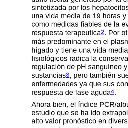
sintetizada por los hepatocito
una vida media de 19 horas y 
como medidas fiables de la ev
2
respuesta terapeutica
. Por o
más predominante en el plas
hígado y tiene una vida media
fisiológicos radica la conserv
regulación de pH sanguíneo y e
3
sustancias
, pero también su
enfermedades ya que sus con
4
respuesta de fase aguda
.
Ahora bien, el índice PCR/alb
estudio que se ha ido extrapo
alto valor pronóstico en dive