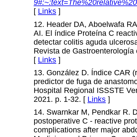
9#:~:text=The%20relative%2
[
Links
]
12. Header DA, Aboelwafa RA
AI. El índice Proteína C rea
detectar colitis aguda ulceros
Revista de Gastroenterología
[
Links
]
13. González D. Índice CAR 
predictor de fuga de anastomo
Hospital Regional ISSSTE Vera
2021. p. 1-32. [
Links
]
14. Swarnkar M, Pendkar R. D
postoperative C - reactive prot
complications after major abd