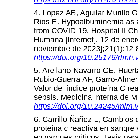
4. Lopez AB, Aguilar Murillo
Rios E. Hypoalbuminemia as a 
from COVID-19. Hospital II C
Humana [Internet]. 12 de ener
noviembre de 2023];21(1):12-8
https://doi.org/10.25176/rfmh
5. Arellano-Navarro CE, Huert
Rubio-Guerra AF, Garro-Almen
Valor del índice proteína C re
sepsis. Medicina interna de M
https://doi.org/10.24245/mim.
6. Carrillo Ñañez L, Cambios 
proteina c reactiva en sangre 
en varones criticos. Tesis par