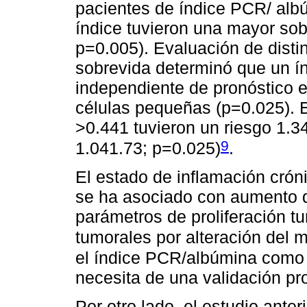
pacientes de índice PCR/ albú
índice tuvieron una mayor sob
p=0.005). Evaluación de disti
sobrevida determinó que un í
independiente de pronóstico 
células pequeñas (p=0.025). 
>0.441 tuvieron un riesgo 1.3
9
1.041.73; p=0.025)
.
El estado de inflamación cró
se ha asociado con aumento d
parámetros de proliferación t
tumorales por alteración del 
el índice PCR/albúmina como f
necesita de una validación pr
Por otro lado, el estudio ant