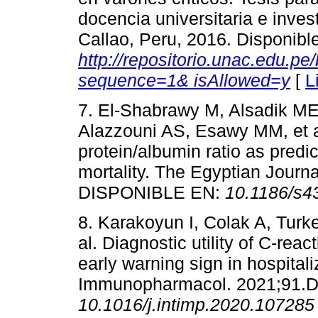
docencia universitaria e inves
Callao, Peru, 2016. Disponibl
http://repositorio.unac.edu.
sequence=1& isAllowed=y
[
L
7. El-Shabrawy M, Alsadik ME
Alazzouni AS, Esawy MM, et al
protein/albumin ratio as predi
mortality. The Egyptian Journa
DISPONIBLE EN:
10.1186/s4
8. Karakoyun I, Colak A, Turken
al. Diagnostic utility of C-reac
early warning sign in hospital
Immunopharmacol. 2021;91.
10.1016/j.intimp.2020.107285