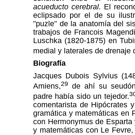
acueducto cerebral.
El recon
eclipsado por el de su ilust
"puzle" de la anatomía del si
trabajos de Francois Magendi
Luschka (1820-1875) en Tubin
medial y laterales de drenaje d
Biografía
Jacques Dubois Sylvius (148
29
Amiens,
de ahí su seudón
3
padre había sido un tejedor.
comentarista de Hipócrates y
gramática y matemáticas en P
con Hermonymus de Esparta y
y matemáticas con Le Fevre, 