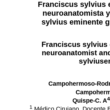
Franciscus sylvius
neuroanatomista y
sylvius eminente g
Franciscus sylvius
neuroanatomist an
sylvius
e
Campohermoso-Rodr
Campoherm
4
Quispe-C. A
1
Médico Cirujano, Docente E