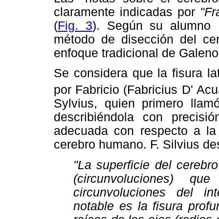
claramente indicadas por
"Fr
(
Fig. 3
). Según su alumno N
método de disección del ce
enfoque tradicional de Galeno
Se considera que la fisura la
por Fabricio (Fabricius D' Ac
Sylvius, quien primero llamó
describiéndola con precisi
adecuada con respecto a la 
cerebro humano. F. Silvius des
"La superficie del cereb
(circunvoluciones) q
circunvoluciones del int
notable es la fisura pro