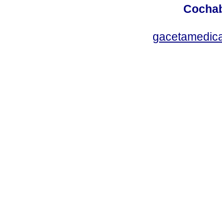
Cochab
gacetamedic