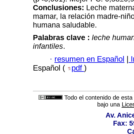
Conclusiones:
Leche materna
mamar, la relación madre-niño
humana saludable.
Palabras clave :
leche huma
infantiles
.
·
resumen en Español
|
I
Español (
pdf
)
Todo el contenido de esta 
bajo una
Lice
Av. Anic
Fax: 5
Ca