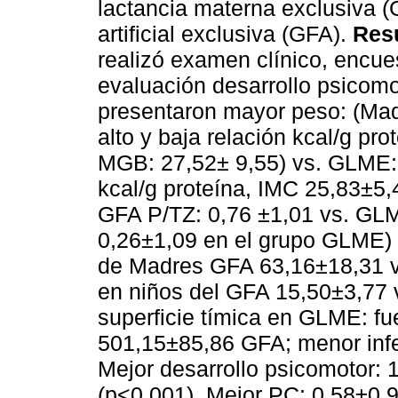
lactancia materna exclusiva (
artificial exclusiva (GFA).
Res
realizó examen clínico, encues
evaluación desarrollo psicomo
presentaron mayor peso: (Mad
alto y baja relación kcal/g pr
MGB: 27,52± 9,55) vs. GLME: 
kcal/g proteína, IMC 25,83±5
GFA P/TZ: 0,76 ±1,01 vs. GL
0,26±1,09 en el grupo GLME) n
de Madres GFA 63,16±18,31 v
en niños del GFA 15,50±3,77 vs
superficie tímica en GLME: fu
501,15±85,86 GFA; menor inf
Mejor desarrollo psicomotor:
(p<0,001). Mejor PC: 0,58±0,