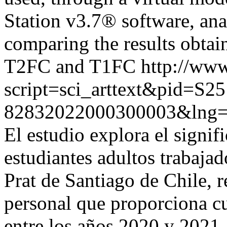
Station v3.7® software, ana
comparing the results obtain
T2FC and T1FC
http://www
script=sci_arttext&pid=S25
82832022000300003&lng
El estudio explora el signif
estudiantes adultos trabaja
Prat de Santiago de Chile, r
personal que proporciona c
entre los años 2020 y 2021