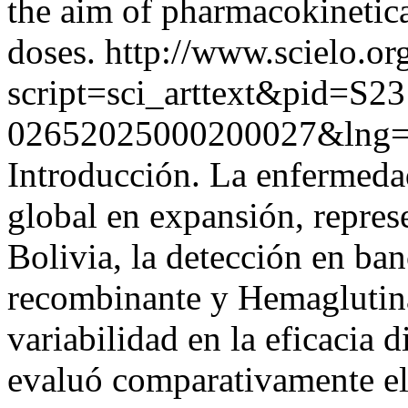
the aim of pharmacokinetic
doses.
http://www.scielo.or
script=sci_arttext&pid=S23
02652025000200027&lng
Introducción. La enfermeda
global en expansión, repres
Bolivia, la detección en ba
recombinante y Hemaglutina
variabilidad en la eficacia d
evaluó comparativamente e