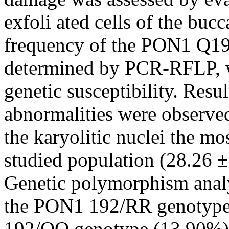
exfoli ated cells of the bucc
frequency of the PON1 Q1
determined by PCR-RFLP, w
genetic susceptibility. Resul
abnormalities were observed
the karyolitic nuclei the mo
studied population (28.26 ± 
Genetic polymorphism analy
the PON1 192/RR genotype
192/QQ genotype (13.90%). 