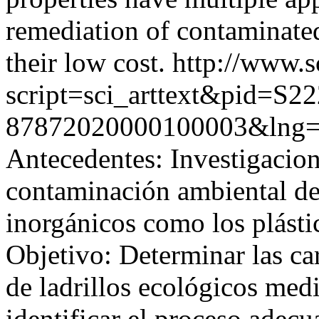
remediation of contaminated
their low cost.
http://www.s
script=sci_arttext&pid=S22
87872020000100003&lng=
Antecedentes: Investigacion
contaminación ambiental deb
inorgánicos como los plástic
Objetivo: Determinar las car
de ladrillos ecológicos med
identificar el proceso adecu