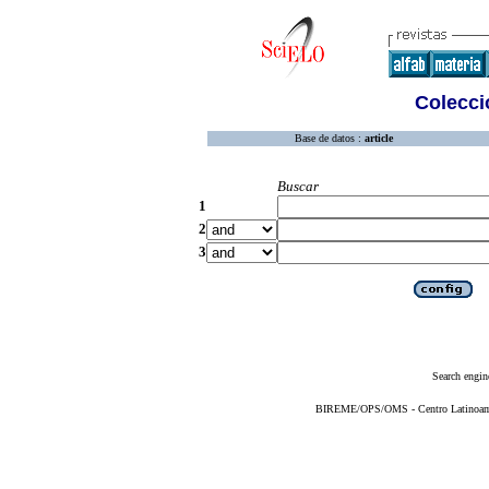
Colecció
Base de datos :
article
Buscar
1
2
3
Search engin
BIREME/OPS/OMS - Centro Latinoameri