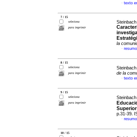
texto 
·
7 / 15
Steinbach
seleciona
Caracterí
para imprimir
investig
Estratég
la comuni
resumo
·
8 / 15
seleciona
Steinbach
de la com
para imprimir
texto 
·
9 / 15
seleciona
Steinbach
Educació
para imprimir
Superior
p.31-39. 
resumo
·
10 / 15