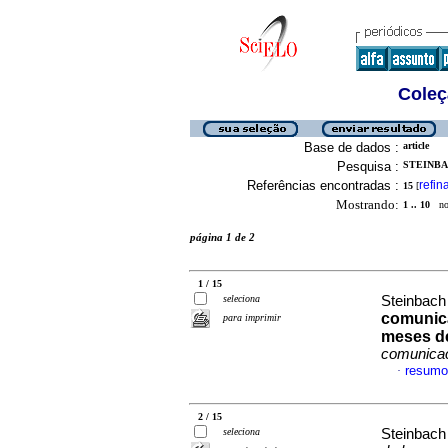
Coleç
Base de dados :
article
Pesquisa :
STEINBA
Referências encontradas :
refin
15
[
Mostrando:
1 .. 10
no 
página 1 de 2
1 / 15
seleciona
Steinbach
comunica
para imprimir
meses de
comunica
resumo
·
2 / 15
seleciona
Steinbach