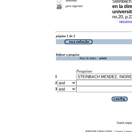
seleciona
Steinbach
en la di
para imprimir
universit
no.20, p.
resumo
·
página 1 de 2
Refinar a pesquisa
Base de dados :
article
Pesquisar
1
2
3
Search engin
BIREME/OPAS/OMS - Centro Latino-Am