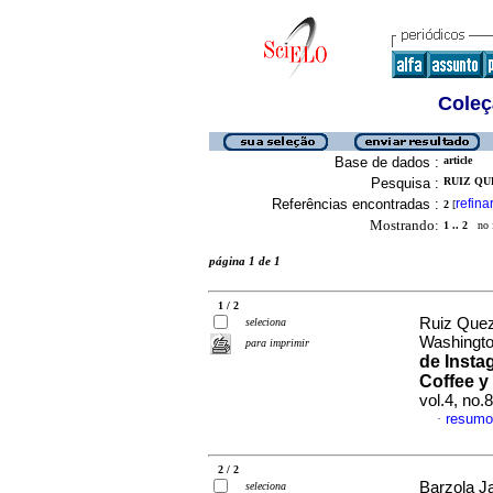
Coleç
Base de dados :
article
Pesquisa :
RUIZ QU
Referências encontradas :
refina
2
[
Mostrando:
1 .. 2
no f
página 1 de 1
1 / 2
Ruiz Quez
seleciona
Washingto
para imprimir
de Insta
Coffee y
vol.4, no
resumo
·
2 / 2
Barzola J
seleciona