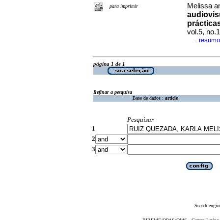
Melissa an
para imprimir
audiovisu
práctica
vol.5, no
resumo
·
página 1 de 1
Refinar a pesquisa
Base de dados :
article
Pesquisar
1
2
3
Search engin