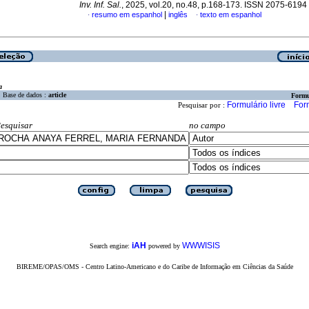
Inv. Inf. Sal.
, 2025, vol.20, no.48, p.168-173. ISSN 2075-6194
|
resumo em espanhol
inglês
texto em espanhol
·
·
a
Base de dados :
article
Formu
Formulário livre
For
Pesquisar por :
esquisar
no campo
iAH
WWWISIS
Search engine:
powered by
BIREME/OPAS/OMS - Centro Latino-Americano e do Caribe de Informação em Ciências da Saúde