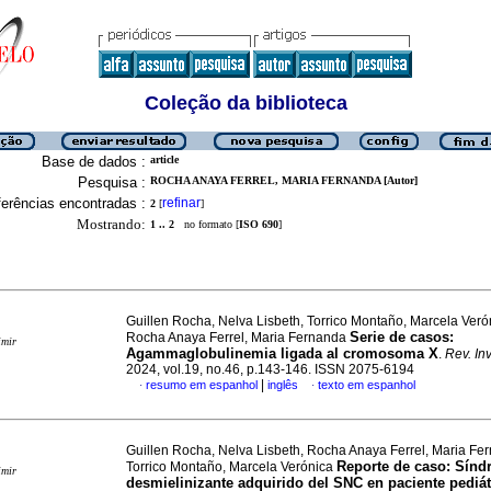
Coleção da biblioteca
Base de dados :
article
Pesquisa :
ROCHA ANAYA FERREL, MARIA FERNANDA [Autor]
erências encontradas :
refinar
2
[
]
Mostrando:
1 .. 2
no formato [
ISO 690
]
Guillen Rocha, Nelva Lisbeth, Torrico Montaño, Marcela Veró
Serie de casos:
Rocha Anaya Ferrel, Maria Fernanda
imir
Agammaglobulinemia ligada al cromosoma X
.
Rev. Inv.
2024, vol.19, no.46, p.143-146. ISSN 2075-6194
|
resumo em espanhol
inglês
texto em espanhol
·
·
Guillen Rocha, Nelva Lisbeth, Rocha Anaya Ferrel, Maria Fe
Reporte de caso: Sín
Torrico Montaño, Marcela Verónica
imir
desmielinizante adquirido del SNC en paciente pediát