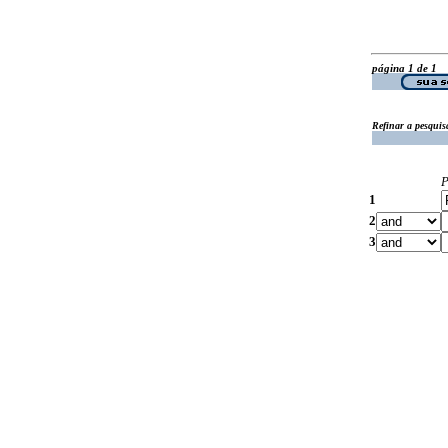
página 1 de 1
Refinar a pesquis
P
1
2
3