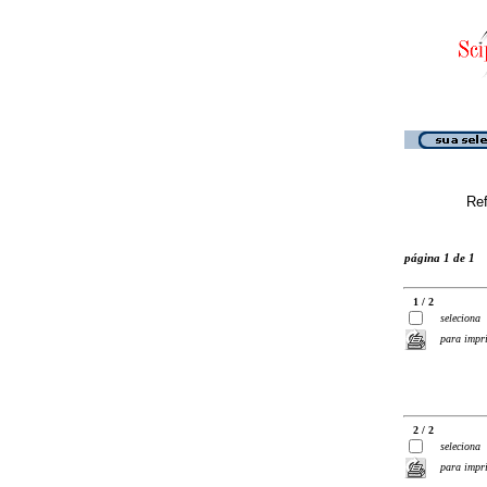
Ref
página 1 de 1
1 / 2
seleciona
para impr
2 / 2
seleciona
para impr