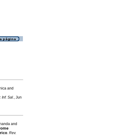
nica and
 Inf. Sal.
, Jun
rnanda and
drome
rico
.
Rev.