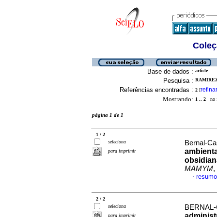
Coleç
Base de dados :
article
Pesquisa :
RAMIREZ
Referências encontradas :
refina
2
[
Mostrando:
1 .. 2
no f
página 1 de 1
1 / 2
seleciona
Bernal-Cas
ambienta
para imprimir
obsidian
MAMYM
,
resumo
·
2 / 2
seleciona
BERNAL-C
administ
para imprimir