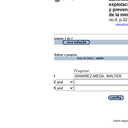
explotac
y preven
de la mi
no.4, p.3
resumo
·
página 1 de 1
Refinar a pesquisa
Base de dados :
article
Pesquisar
1
2
3
Search engin