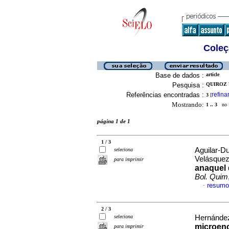
Coleç
Base de dados :
article
Pesquisa :
QUIROZ 
Referências encontradas :
refina
3
[
Mostrando:
1 .. 3
no f
página 1 de 1
1 / 3
Aguilar-Du
seleciona
Velásquez
para imprimir
anaquel 
Bol. Quim
resumo
·
2 / 3
seleciona
Hernández
microenc
para imprimir