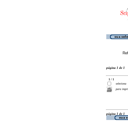
Ref
página 1 de 1
1 / 1
seleciona
para impr
página 1 de 1