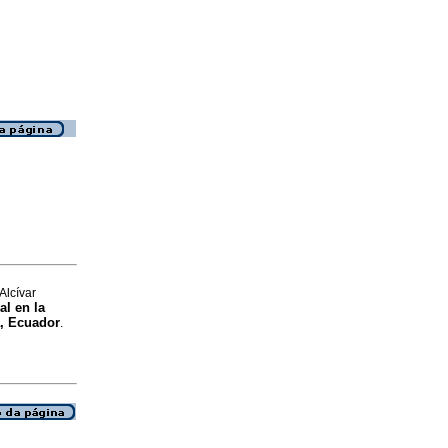
Alcívar
al en la
a, Ecuador
.