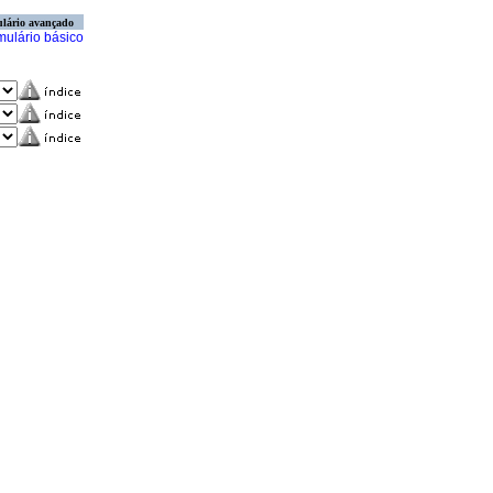
lário avançado
mulário básico