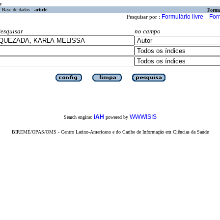
a
Base de dados :
article
Formu
Formulário livre
For
Pesquisar por :
esquisar
no campo
iAH
WWWISIS
Search engine:
powered by
BIREME/OPAS/OMS - Centro Latino-Americano e do Caribe de Informação em Ciências da Saúde