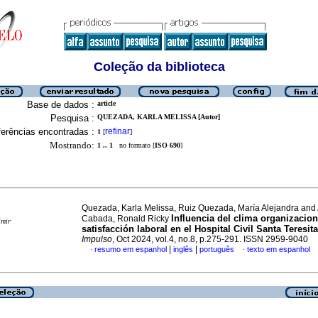
Coleção da biblioteca
Base de dados :
article
Pesquisa :
QUEZADA, KARLA MELISSA [Autor]
erências encontradas :
refinar
1
[
]
Mostrando:
1 .. 1
no formato [
ISO 690
]
Quezada, Karla Melissa, Ruiz Quezada, María Alejandra and 
Influencia del clima organizacion
Cabada, Ronald Ricky
imir
satisfacción laboral en el Hospital Civil Santa Teresit
Impulso
, Oct 2024, vol.4, no.8, p.275-291. ISSN 2959-9040
|
|
resumo em espanhol
inglês
português
texto em espanhol
·
·