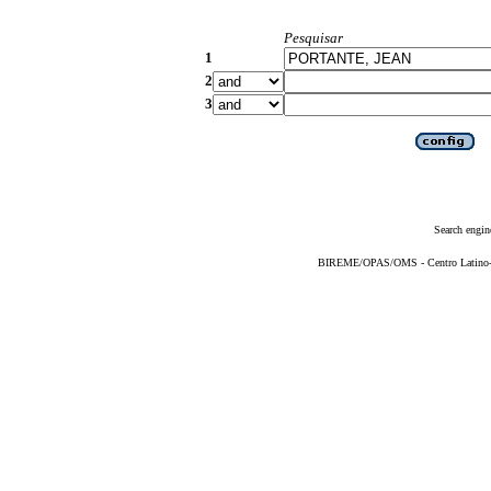
Pesquisar
1
2
3
Search engin
BIREME/OPAS/OMS - Centro Latino-Am