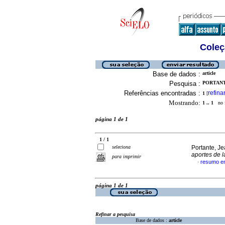
Coleç
Base de dados :
article
Pesquisa :
PORTANTE
Referências encontradas :
refina
1
[
Mostrando:
1 .. 1
no f
página 1 de 1
1 / 1
seleciona
Portante, J
aportes de 
para imprimir
resumo e
·
página 1 de 1
Refinar a pesquisa
Base de dados :
article