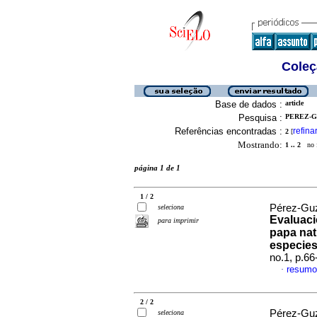
Coleç
Base de dados :
article
Pesquisa :
PEREZ-G
Referências encontradas :
refina
2
[
Mostrando:
1 .. 2
no f
página 1 de 1
1 / 2
Pérez-Guz
seleciona
Evaluaci
para imprimir
papa nat
especies
no.1, p.6
resumo
·
2 / 2
Pérez-Guz
seleciona