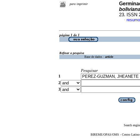
Germinac
para imprimir
boliviana
23. ISSN 
resumo
·
página 1 de 1
Refinar a pesquisa
Base de dados :
article
Pesquisar
1
2
3
Search engin
BIREME/OPAS/OMS - Centro Latino-Am