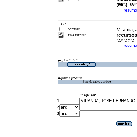
(MG)
.
RE
resumo
·
3 / 3
seleciona
Miranda, 
recursos
para imprimir
MAMYM
,
resumo
·
página 1 de 1
Refinar a pesquisa
Base de dados :
article
Pesquisar
1
2
3