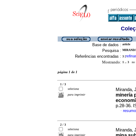
Coleç
Base de dados :
article
Pesquisa :
MIRANDA
Referências encontradas :
refina
3
[
Mostrando:
1 .. 3
no f
página 1 de 1
1 / 3
seleciona
Miranda, 
minería p
para imprimir
economía
p.28-36. 
resumo
·
2 / 3
seleciona
Miranda, 
mina sub
para imprimir