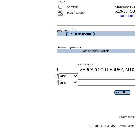
3 / 3
seleciona
Mercado Gut
p.13-13. IS
para imprimir
texto em 
·
página 1 de 1
Refinar a pesquisa
Base de dados :
article
Pesquisar
1
2
3
Search engin
BIREME/OPAS/OMS - Centro Latino-Am