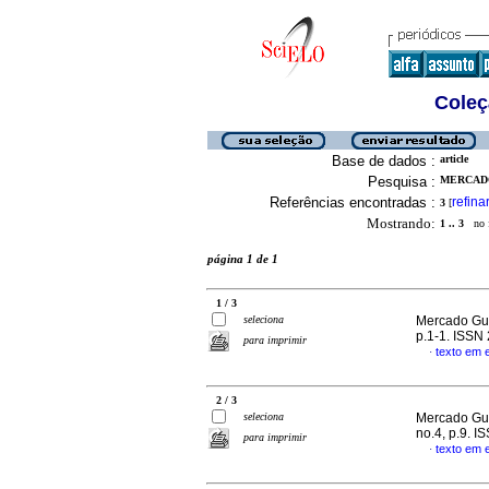
Coleç
Base de dados :
article
Pesquisa :
MERCADO
Referências encontradas :
refina
3
[
Mostrando:
1 .. 3
no f
página 1 de 1
1 / 3
seleciona
Mercado Gut
p.1-1. ISSN
para imprimir
texto em 
·
2 / 3
seleciona
Mercado Gut
no.4, p.9. 
para imprimir
texto em 
·