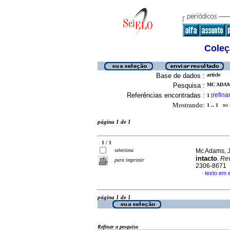
Coleç
Base de dados :
article
Pesquisa :
MC ADAMS
Referências encontradas :
refina
1
[
Mostrando:
1 .. 1
no f
página 1 de 1
1 / 1
seleciona
Mc Adams, 
intacto
.
Rev
para imprimir
2306-8671
texto em 
·
página 1 de 1
Refinar a pesquisa