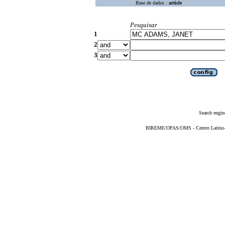
Base de dados :
article
Pesquisar
1
2
3
Search engin
BIREME/OPAS/OMS - Centro Latino-Am