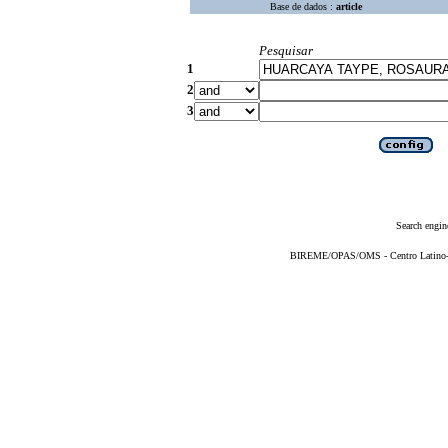
Base de dados :
article
Pesquisar
1
2
3
Search engin
BIREME/OPAS/OMS - Centro Latino-Am