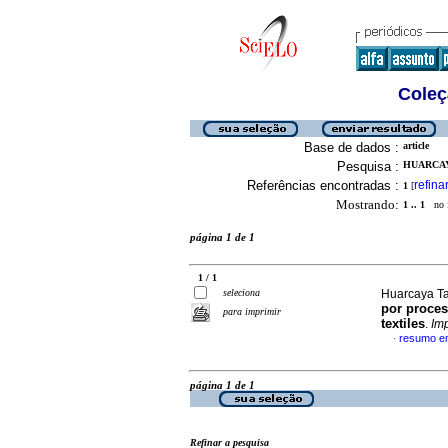
Coleç
Base de dados :
article
Pesquisa :
HUARCAY
Referências encontradas :
refina
1
[
Mostrando:
1 .. 1
no f
página 1 de 1
1 / 1
seleciona
Huarcaya Ta
por proces
para imprimir
textiles
.
Im
resumo e
·
página 1 de 1
Refinar a pesquisa