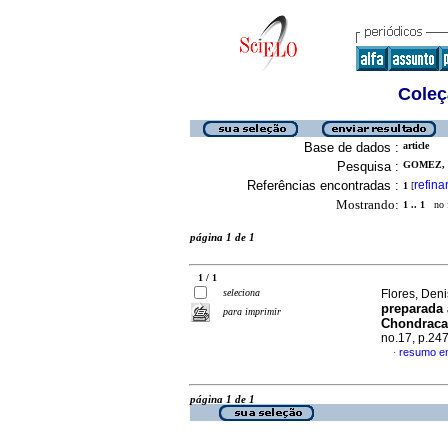
Coleç
Base de dados :
article
Pesquisa :
GOMEZ, 
Referências encontradas :
refina
1
[
Mostrando:
1 .. 1
no f
página 1 de 1
1 / 1
seleciona
Flores, Deni
preparada 
para imprimir
Chondraca
no.17, p.24
resumo e
·
página 1 de 1