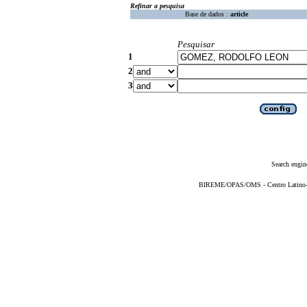
Refinar a pesquisa
Base de dados :
article
Pesquisar
1
2
3
Search engin
BIREME/OPAS/OMS - Centro Latino-Am