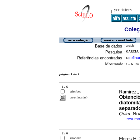
Coleç
Base de dados :
article
Pesquisa :
GARCIA, 
Referências encontradas :
refina
6
[
Mostrando:
1 .. 6
no f
página 1 de 1
1 / 6
Ramirez,,
seleciona
Obtenció
para imprimir
diatomit
separado
Quim
, No
resumo
·
2 / 6
seleciona
Flores H, 