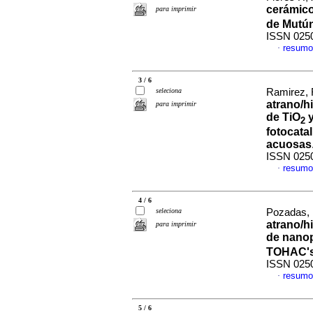
cerámicos
para imprimir
de Mutú
ISSN 025
resumo
·
3 / 6
seleciona
Ramirez, 
atrano/h
para imprimir
de TiO
y
2
fotocatal
acuosas
ISSN 025
resumo
·
4 / 6
seleciona
Pozadas, L
atrano/h
para imprimir
de nanop
TOHAC'
ISSN 025
resumo
·
5 / 6