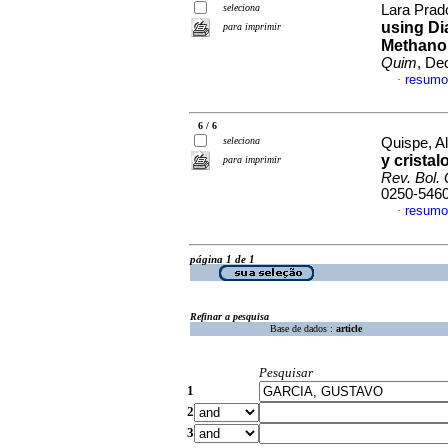
seleciona
Lara Prad
using Dia
para imprimir
Methanol
Quim
, De
resumo
·
6 / 6
seleciona
Quispe, Al
y cristal
para imprimir
Rev. Bol.
0250-546
resumo
·
página 1 de 1
Refinar a pesquisa
Base de dados :
article
Pesquisar
1
2
3