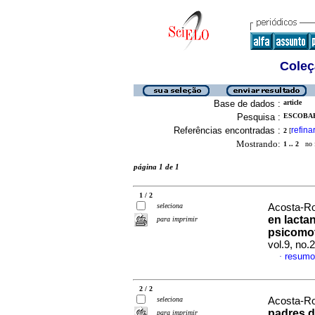
Coleç
Base de dados :
article
Pesquisa :
ESCOBAR
Referências encontradas :
refina
2
[
Mostrando:
1 .. 2
no f
página 1 de 1
1 / 2
seleciona
Acosta-Ro
en lacta
para imprimir
psicomot
vol.9, no
resumo
·
2 / 2
seleciona
Acosta-Ro
padres d
para imprimir