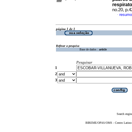
respirat
no.20, p.
resumo
·
página 1 de 1
Refinar a pesquisa
Base de dados :
article
Pesquisar
1
2
3
Search engin
BIREME/OPAS/OMS - Centro Latino-Am