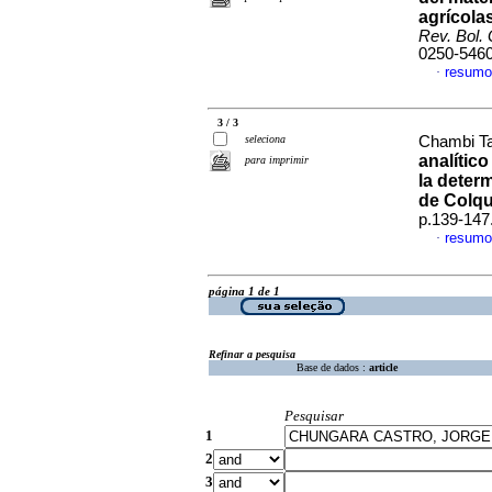
agrícola
Rev. Bol.
0250-546
resumo
·
3 / 3
seleciona
Chambi Tap
analític
para imprimir
la deter
de Colq
p.139-147
resumo
·
página 1 de 1
Refinar a pesquisa
Base de dados :
article
Pesquisar
1
2
3