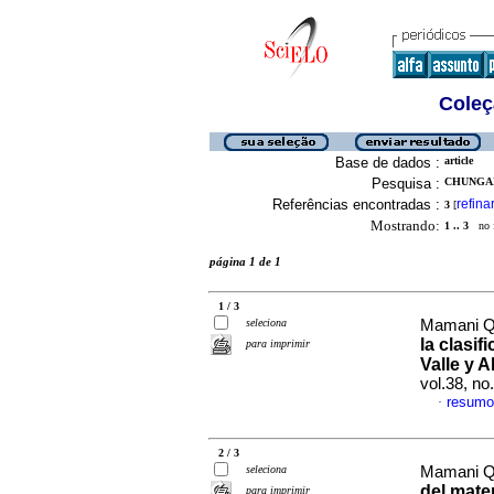
Coleç
Base de dados :
article
Pesquisa :
CHUNGAR
Referências encontradas :
refina
3
[
Mostrando:
1 .. 3
no f
página 1 de 1
1 / 3
seleciona
Mamani Qu
la clasif
para imprimir
Valle y A
vol.38, n
resumo
·
2 / 3
seleciona
Mamani Qu
del mater
para imprimir