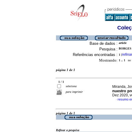
Coleç
Base de dados :
article
Pesquisa :
BORGES B
Referências encontradas :
refina
1
[
Mostrando:
1 .. 1
no f
página 1 de 1
1 / 1
seleciona
Miranda, Jo
nuestro pr
para imprimir
Dez 2020, v
resumo e
·
página 1 de 1
Refinar a pesquisa