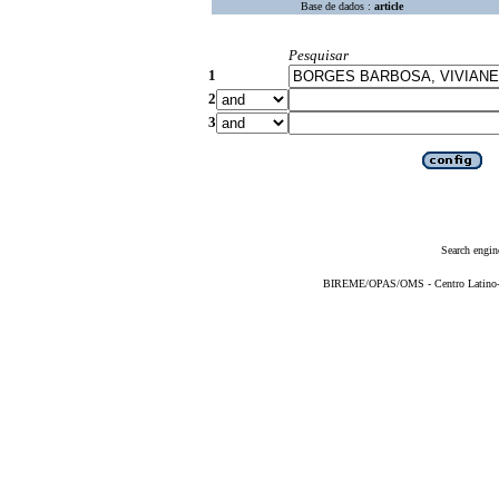
Base de dados :
article
Pesquisar
1
2
3
Search engin
BIREME/OPAS/OMS - Centro Latino-Am