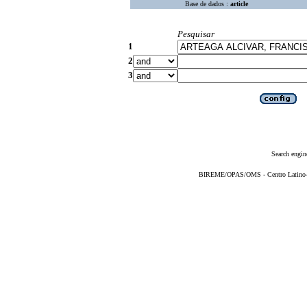
Base de dados :
article
Pesquisar
1
2
3
Search engin
BIREME/OPAS/OMS - Centro Latino-Am