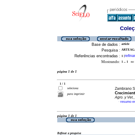
Coleç
Base de dados :
article
Pesquisa :
ARTEAGA
Referências encontradas :
refina
1
[
Mostrando:
1 .. 1
no f
página 1 de 1
1 / 1
seleciona
Zambrano Sa
Crecimient
para imprimir
Agro. y Vet.
resumo e
·
página 1 de 1
Refinar a pesquisa