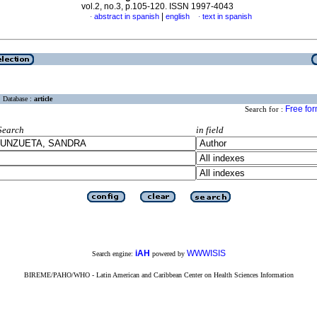
vol.2, no.3, p.105-120. ISSN 1997-4043
|
abstract in spanish
english
text in spanish
·
·
Database :
article
Free fo
Search for :
Search
in field
iAH
WWWISIS
Search engine:
powered by
BIREME/PAHO/WHO - Latin American and Caribbean Center on Health Sciences Information