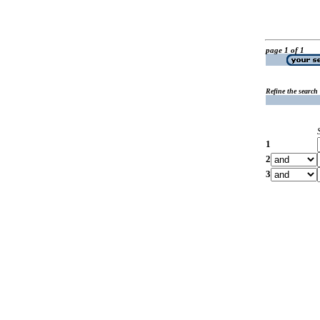
page 1 of 1
Refine the search
1
2
3