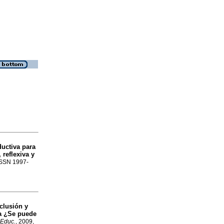
ductiva para
 reflexiva y
 ISSN 1997-
clusión y
a ¿Se puede
 Educ.
, 2009,