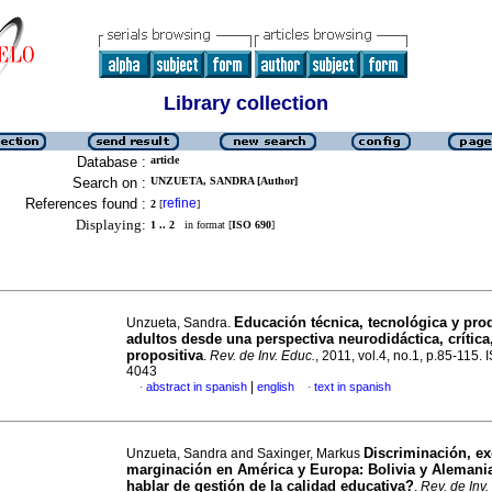
Library collection
Database :
article
Search on :
UNZUETA, SANDRA [Author]
References found :
refine
2
[
]
Displaying:
1 .. 2
in format [
ISO 690
]
Educación técnica, tecnológica y pro
Unzueta, Sandra.
adultos desde una perspectiva neurodidáctica, crítica,
propositiva
.
Rev. de Inv. Educ.
, 2011, vol.4, no.1, p.85-115.
4043
|
abstract in spanish
english
text in spanish
·
·
Discriminación, ex
Unzueta, Sandra and Saxinger, Markus
marginación en América y Europa
:
Bolivia y Alemani
hablar de gestión de la calidad educativa?
.
Rev. de Inv.