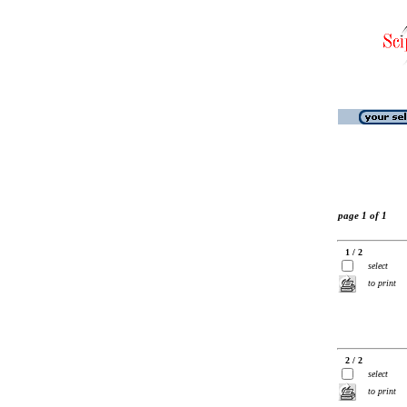
page 1 of 1
1 / 2
select
to print
2 / 2
select
to print