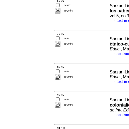
6 / 16
select
Sarzuri-L
los sabe
to print
vol.5, no.
text in
·
7 / 16
select
Sarzuri-L
étnico-cu
to print
Educ.
, Ma
abstrac
·
8 / 16
select
Sarzuri-L
Educ.
, Ma
to print
text in
·
9 / 16
select
Sarzuri-L
coloniali
to print
de Inv. Ed
abstrac
·
10 / 16