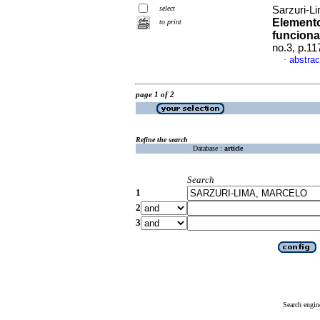
select
Sarzuri-L
Elemento
to print
funciona
no.3, p.1
abstrac
·
page 1 of 2
Refine the search
Database :
article
Search
1
2
3
Search engin