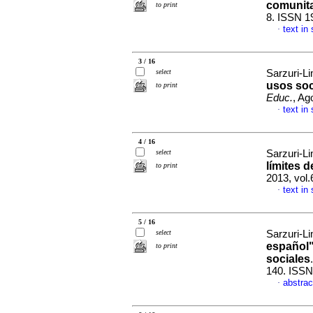
comunita
to print
8. ISSN 1
text in
·
3 / 16
select
Sarzuri-L
usos soc
to print
Educ.
, Ag
text in
·
4 / 16
select
Sarzuri-L
límites d
to print
2013, vol.
text in
·
5 / 16
select
Sarzuri-L
español
to print
sociales
140. ISSN
abstrac
·