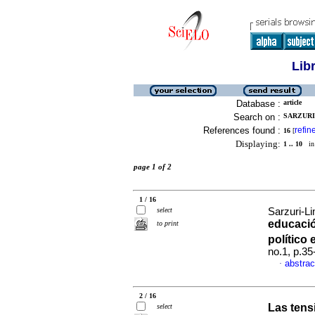
Lib
Database :
article
Search on :
SARZURI
References found :
refin
16
[
Displaying:
1 .. 10
in 
page 1 of 2
1 / 16
select
Sarzuri-L
educació
to print
político
no.1, p.3
abstrac
·
2 / 16
Las tens
select