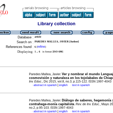
Library collection
Database :
article
Search on :
PAREDES MALLEA, JAVIER [Author]
References found :
refine
6
[
]
Displaying:
1 .. 6
in format [
ISO 690
]
Ver y nombrar el mundo Lenguaj
Paredes Mallea, Javier.
cosmovisión y naturaleza en los tojolabales de Chia
Inv. Educ.
, Dic 2015, vol.8, no.3, p.115-122. ISSN 1997-4043
|
abstract in spanish
english
text in spanish
·
·
Diálogo de saberes, hegemonía 
Paredes Mallea, Javier.
contrahege-monía capitalista
.
Rev. de Inv. Educ.
, Mayo 20
no.2, p.95-103. ISSN 1997-4043
|
abstract in spanish
english
text in spanish
·
·