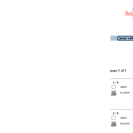
page 1 of 1
1 / 6
select
to print
2 / 6
select
to print