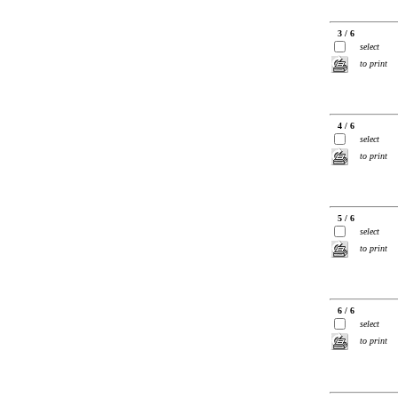
3 / 6
select
to print
4 / 6
select
to print
5 / 6
select
to print
6 / 6
select
to print