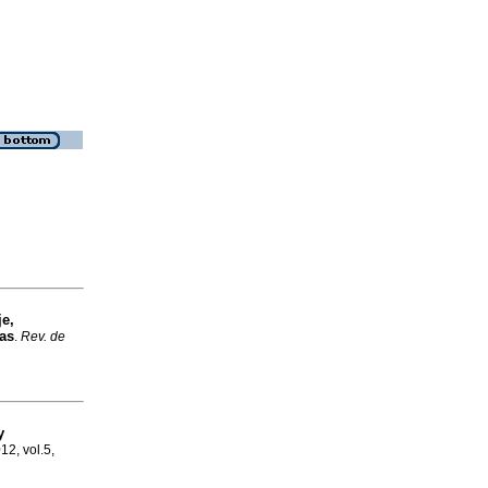
e,
pas
.
Rev. de
y
12, vol.5,