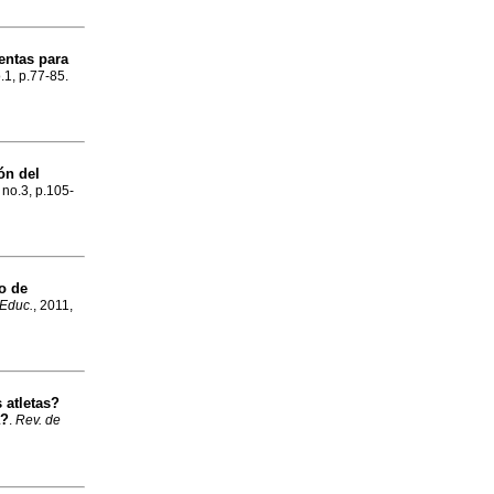
entas para
.1, p.77-85.
ón del
, no.3, p.105-
o de
 Educ.
, 2011,
 atletas?
a?
.
Rev. de