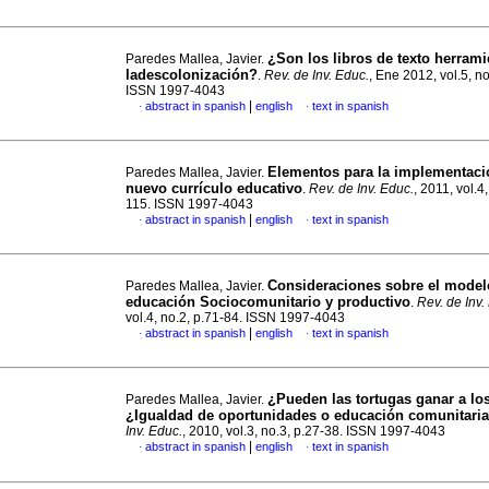
¿Son los libros de texto herrami
Paredes Mallea, Javier.
ladescolonización?
.
Rev. de Inv. Educ.
, Ene 2012, vol.5, no
ISSN 1997-4043
|
abstract in spanish
english
text in spanish
·
·
Elementos para la implementaci
Paredes Mallea, Javier.
nuevo currículo educativo
.
Rev. de Inv. Educ.
, 2011, vol.4
115. ISSN 1997-4043
|
abstract in spanish
english
text in spanish
·
·
Consideraciones sobre el model
Paredes Mallea, Javier.
educación Sociocomunitario y productivo
.
Rev. de Inv.
vol.4, no.2, p.71-84. ISSN 1997-4043
|
abstract in spanish
english
text in spanish
·
·
¿Pueden las tortugas ganar a los
Paredes Mallea, Javier.
¿Igualdad de oportunidades o educación comunitari
Inv. Educ.
, 2010, vol.3, no.3, p.27-38. ISSN 1997-4043
|
abstract in spanish
english
text in spanish
·
·