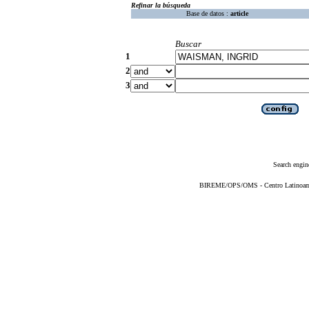
Refinar la búsqueda
Base de datos :
article
Buscar
1
2
3
Search engin
BIREME/OPS/OMS - Centro Latinoameri