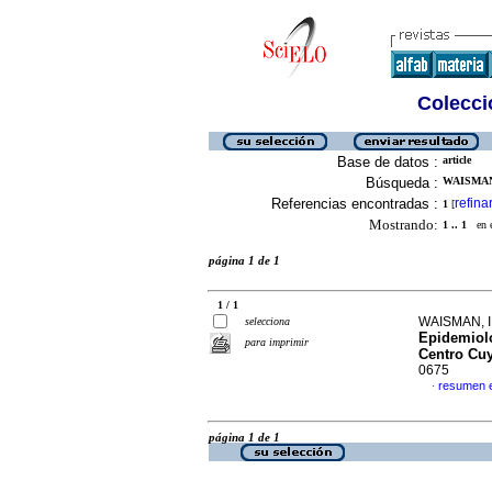
Colecció
Base de datos :
article
Búsqueda :
WAISMAN,
Referencias encontradas :
refina
1
[
Mostrando:
1 .. 1
en el
página 1 de 1
1 / 1
WAISMAN, I
selecciona
Epidemiolo
para imprimir
Centro Cu
0675
resumen 
·
página 1 de 1