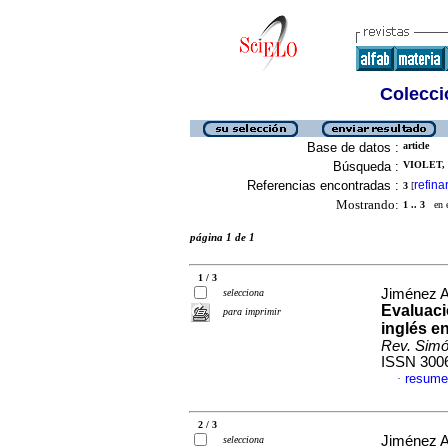
Colecció
Base de datos :
article
Búsqueda :
VIOLET, 
Referencias encontradas :
refina
3
[
Mostrando:
1 .. 3
en el
página 1 de 1
1 / 3
Jiménez Al
selecciona
Evaluaci
para imprimir
inglés e
Rev. Simó
ISSN 300
resume
·
2 / 3
Jiménez Al
selecciona