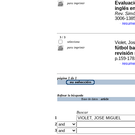
Evaluaci
para imprimir
inglés e
Rev. Simó
3006-138
resume
·
3 / 3
selecciona
Violet, Jo
fútbol b
para imprimir
revisión
p.159-178
resume
·
página 1 de 1
Refinar la búsqueda
Base de datos :
article
Buscar
1
2
3