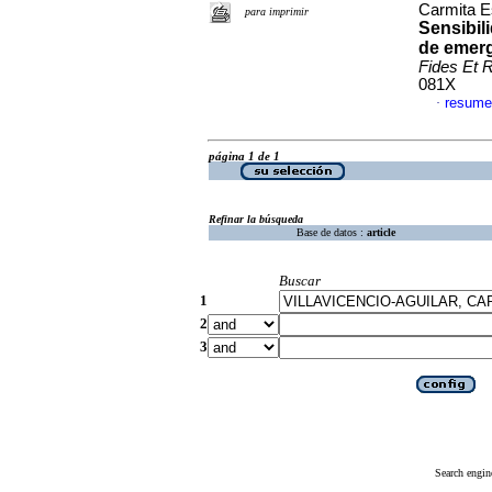
Carmita E
para imprimir
Sensibil
de emerg
Fides Et R
081X
resume
·
página 1 de 1
Refinar la búsqueda
Base de datos :
article
Buscar
1
2
3
Search engin