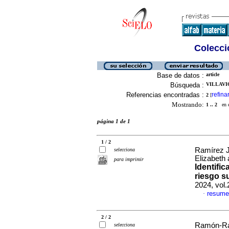
Colecció
Base de datos :
article
Búsqueda :
VILLAVI
Referencias encontradas :
refina
2
[
Mostrando:
1 .. 2
en el
página 1 de 1
1 / 2
Ramírez Ja
selecciona
Elizabeth 
para imprimir
Identifi
riesgo s
2024, vol
resume
·
2 / 2
Ramón-Ram
selecciona