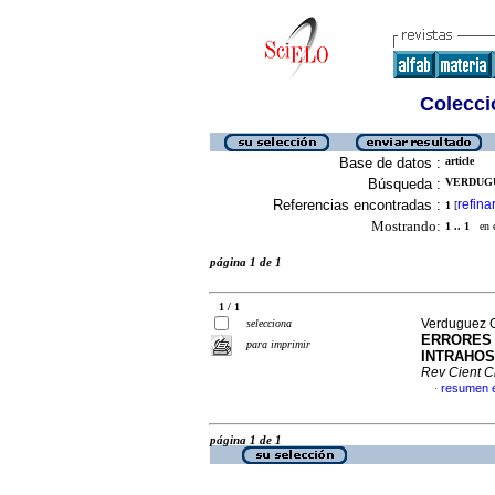
Colecció
Base de datos :
article
Búsqueda :
VERDUGU
Referencias encontradas :
refina
1
[
Mostrando:
1 .. 1
en el
página 1 de 1
1 / 1
Verduguez G
selecciona
ERRORES 
para imprimir
INTRAHOS
Rev Cient 
resumen 
·
página 1 de 1