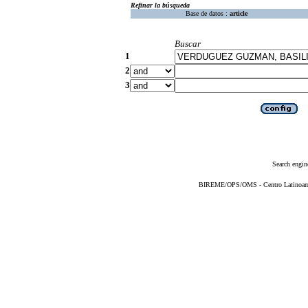
Refinar la búsqueda
Base de datos :
article
Buscar
1
2
3
Search engin
BIREME/OPS/OMS - Centro Latinoameri