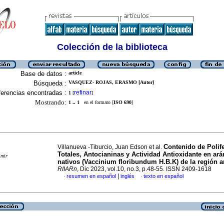
Colección de la biblioteca
Base de datos :
article
Búsqueda :
VASQUEZ- ROJAS, ERASMO [Autor]
erencias encontradas :
refinar
1
[
]
Mostrando:
1 .. 1
en el formato [
ISO 690
]
Contenido de Polif
Villanueva -Tiburcio, Juan Edson et al.
Totales, Antocianinas y Actividad Antioxidante en ar
imir
nativos (Vaccinium floribundum H.B.K) de la región 
RIIARn
, Dic 2023, vol.10, no.3, p.48-55. ISSN 2409-1618
|
resumen en español
inglés
texto en español
·
·