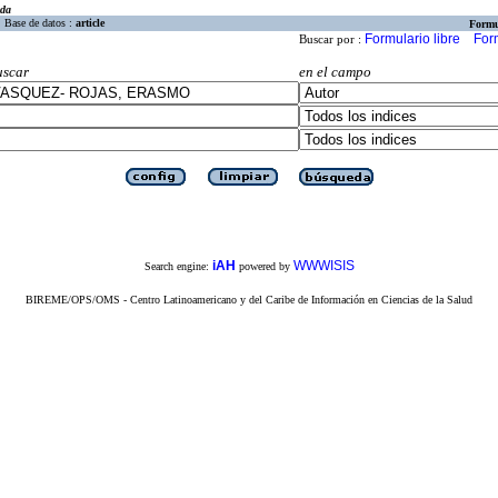
eda
Base de datos :
article
Formu
Formulario libre
For
Buscar por :
uscar
en el campo
iAH
WWWISIS
Search engine:
powered by
BIREME/OPS/OMS - Centro Latinoamericano y del Caribe de Información en Ciencias de la Salud