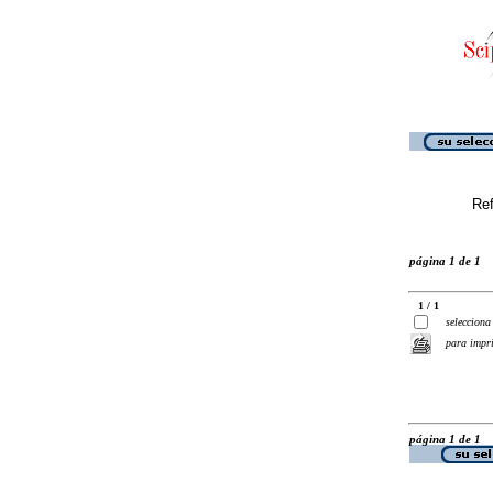
Ref
página 1 de 1
1 / 1
selecciona
para impr
página 1 de 1