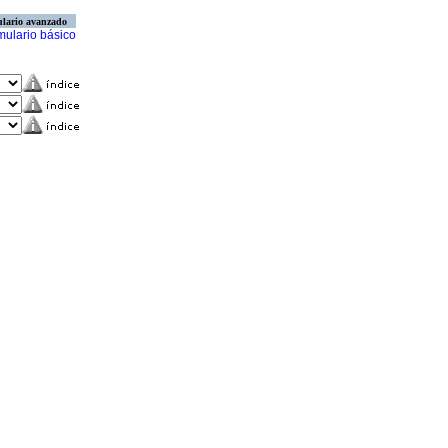
lario avanzado
mulario básico