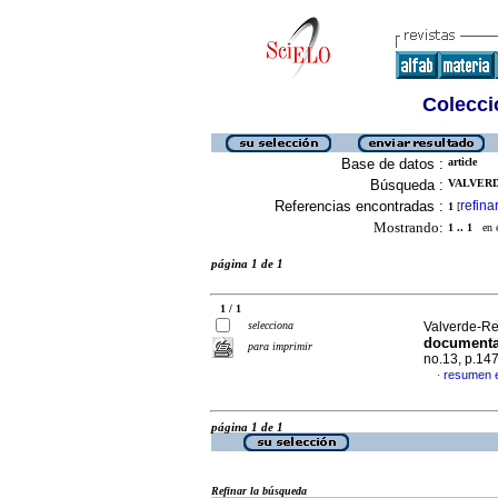
Colecció
Base de datos :
article
Búsqueda :
VALVERD
Referencias encontradas :
refina
1
[
Mostrando:
1 .. 1
en el
página 1 de 1
1 / 1
selecciona
Valverde-Rey
documental
para imprimir
no.13, p.14
resumen 
·
página 1 de 1
Refinar la búsqueda