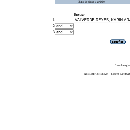
Base de datos :
article
Buscar
1
2
3
Search engin
BIREME/OPS/OMS - Centro Latinoameri