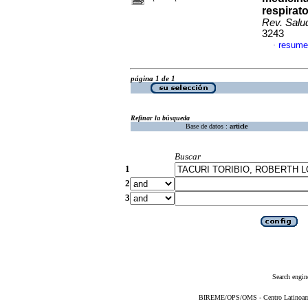
respirat
Rev. Salu
3243
resume
·
página 1 de 1
Refinar la búsqueda
Base de datos :
article
Buscar
1
2
3
Search engin
BIREME/OPS/OMS - Centro Latinoameri