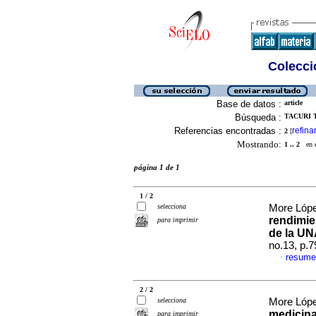
Colecció
Base de datos :
article
Búsqueda :
TACURI 
Referencias encontradas :
refina
2
[
Mostrando:
1 .. 2
en el
página 1 de 1
1 / 2
selecciona
More Lópe
rendimie
para imprimir
de la U
no.13, p.
resume
·
2 / 2
selecciona
More Lópe
medicina
para imprimir