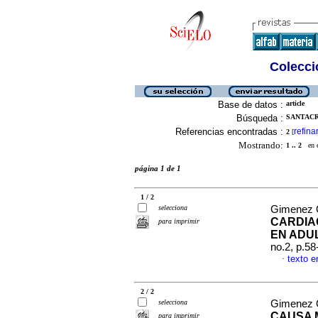
Colecció
Base de datos :
article
Búsqueda :
SANTACRU
Referencias encontradas :
refina
2
[
Mostrando:
1 .. 2
en el
página 1 de 1
1 / 2
selecciona
Gimenez O
CARDIA
para imprimir
EN ADU
no.2, p.5
texto e
·
2 / 2
selecciona
Gimenez O
CAUSA 
para imprimir