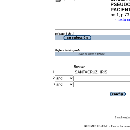
PSEUDO
PACIEN
no.1, p.7
texto e
·
página 1 de 1
Refinar la búsqueda
Base de datos :
article
Buscar
1
2
3
Search engin
BIREME/OPS/OMS - Centro Latinoameri