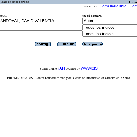
Base de datos :
article
Formu
Formulario libre
For
Buscar por :
uscar
en el campo
iAH
WWWISIS
Search engine:
powered by
BIREME/OPS/OMS - Centro Latinoamericano y del Caribe de Información en Ciencias de la Salud