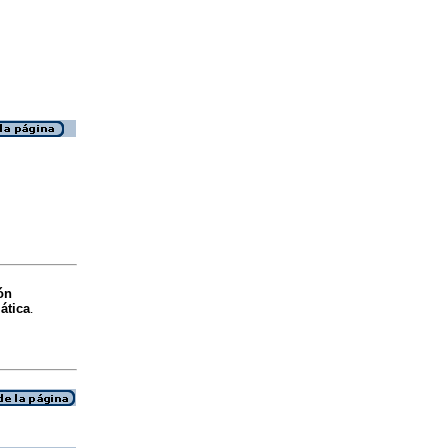
ón
ática
.