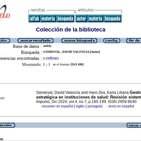
Colección de la biblioteca
Base de datos :
article
Búsqueda :
SANDOVAL, DAVID VALENCIA [Autor]
erencias encontradas :
refinar
1
[
]
Mostrando:
1 .. 1
en el formato [
ISO 690
]
Gesti
Sandoval, David Valencia and Haro-Zea, Karla Liliana
estratégica en instituciones de salud: Revisión sistem
imir
Impulso
, Dic 2024, vol.4, no.7, p.185-199. ISSN 2959-9040
|
|
resumen en español
inglés
portugués
texto en español
·
·
eda