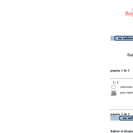
Ref
página 1 de 1
1 / 1
selecciona
para impr
página 1 de 1
Refinar la búsqu