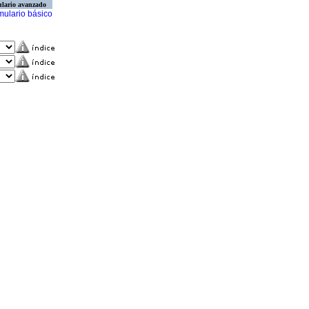
lario avanzado
mulario básico