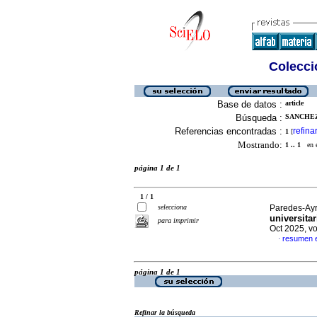
Colecció
Base de datos :
article
Búsqueda :
SANCHEZ
Referencias encontradas :
refina
1
[
Mostrando:
1 .. 1
en el
página 1 de 1
1 / 1
selecciona
Paredes-Ayr
universita
para imprimir
Oct 2025, v
resumen 
·
página 1 de 1
Refinar la búsqueda