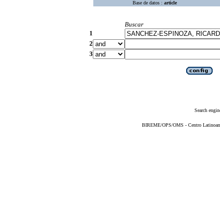
Base de datos :
article
Buscar
1
2
3
Search engin
BIREME/OPS/OMS - Centro Latinoameri