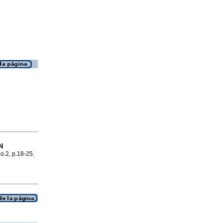
N
no.2, p.18-25.