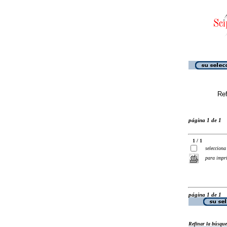
Ref
página 1 de 1
1 / 1
selecciona
para impr
página 1 de 1
Refinar la búsqu