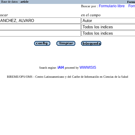
Base de datos :
article
Formu
Formulario libre
For
Buscar por :
uscar
en el campo
iAH
WWWISIS
Search engine:
powered by
BIREME/OPS/OMS - Centro Latinoamericano y del Caribe de Información en Ciencias de la Salud