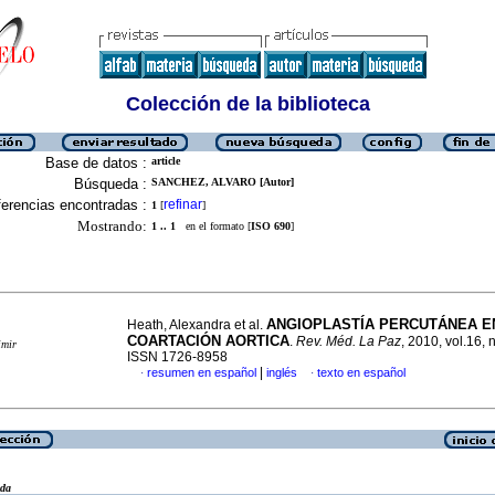
Colección de la biblioteca
Base de datos :
article
Búsqueda :
SANCHEZ, ALVARO [Autor]
erencias encontradas :
refinar
1
[
]
Mostrando:
1 .. 1
en el formato [
ISO 690
]
ANGIOPLASTÍA PERCUTÁNEA E
Heath, Alexandra et al.
COARTACIÓN AORTICA
.
Rev. Méd. La Paz
, 2010, vol.16, 
imir
ISSN 1726-8958
|
resumen en español
inglés
texto en español
·
·
eda