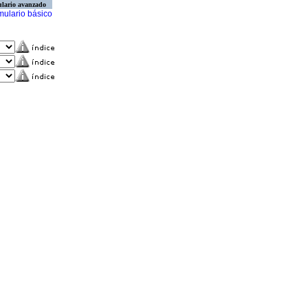
lario avanzado
mulario básico