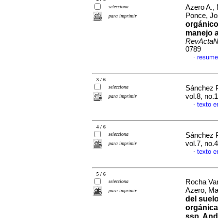
Azero A.,
selecciona
Ponce, J
para imprimir
orgánico
manejo a
RevActaN
0789
resume
·
3 / 6
selecciona
Sánchez 
vol.8, no.
para imprimir
texto e
·
4 / 6
selecciona
Sánchez 
vol.7, no
para imprimir
texto e
·
5 / 6
Rocha Var
selecciona
Azero, Ma
para imprimir
del suel
orgánica
ssp.
And