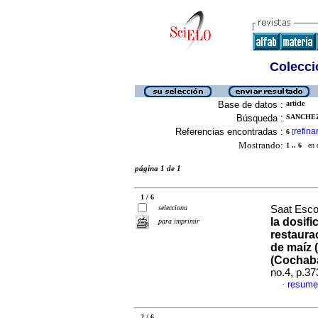
Colecció
Base de datos :
article
Búsqueda :
SANCHEZ
Referencias encontradas :
refina
6
[
Mostrando:
1 .. 6
en el
página 1 de 1
1 / 6
selecciona
Saat Escob
la dosif
para imprimir
restaura
de maíz (
(Cochab
no.4, p.3
resume
·
2 / 6