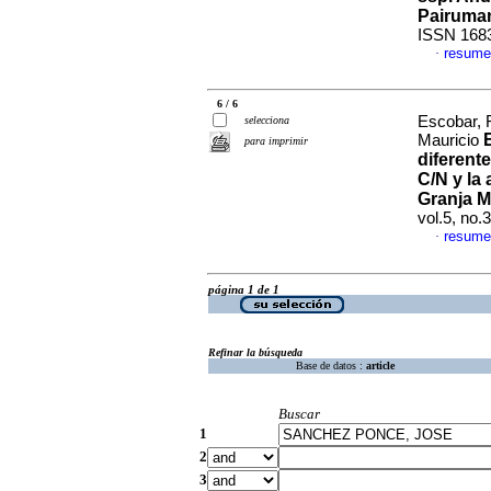
Pairuma
ISSN 168
resume
·
6 / 6
Escobar, 
selecciona
Mauricio
para imprimir
diferent
C/N y la
Granja M
vol.5, no
resume
·
página 1 de 1
Refinar la búsqueda
Base de datos :
article
Buscar
1
2
3