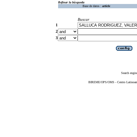
Refinar la búsqueda
Base de datos :
article
Buscar
1
2
3
Search engin
BIREME/OPS/OMS - Centro Latinoameri