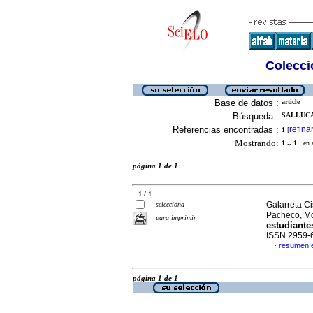
Colecció
Base de datos :
article
Búsqueda :
SALLUCA
Referencias encontradas :
refina
1
[
Mostrando:
1 .. 1
en el
página 1 de 1
1 / 1
Galarreta C
selecciona
Pacheco, M
para imprimir
estudiante
ISSN 2959-
resumen 
·
página 1 de 1