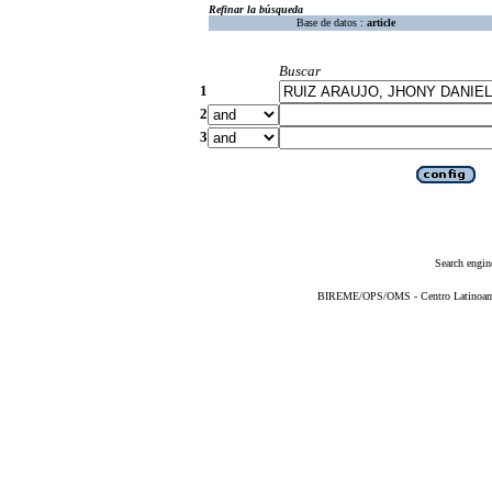
Refinar la búsqueda
Base de datos :
article
Buscar
1
2
3
Search engin
BIREME/OPS/OMS - Centro Latinoameri