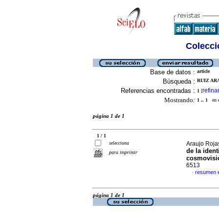
Colecció
Base de datos :
article
Búsqueda :
RUIZ ARA
Referencias encontradas :
refina
1
[
Mostrando:
1 .. 1
en el
página 1 de 1
1 / 1
selecciona
Araujo Roja
de la iden
para imprimir
cosmovisi
6513
resumen 
·
página 1 de 1