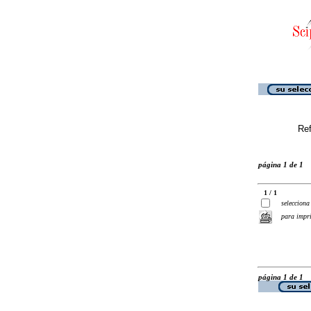
Ref
página 1 de 1
1 / 1
selecciona
para impr
página 1 de 1