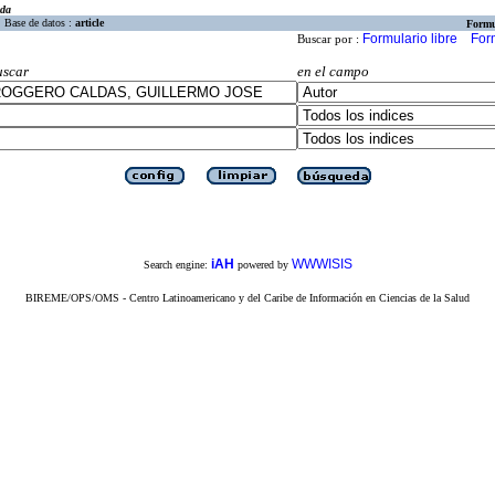
eda
Base de datos :
article
Formu
Formulario libre
For
Buscar por :
uscar
en el campo
iAH
WWWISIS
Search engine:
powered by
BIREME/OPS/OMS - Centro Latinoamericano y del Caribe de Información en Ciencias de la Salud