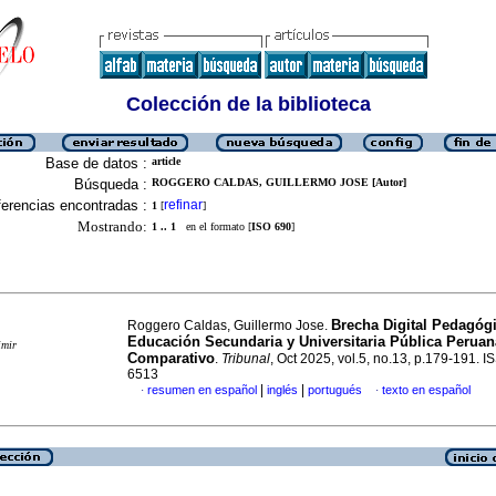
Colección de la biblioteca
Base de datos :
article
Búsqueda :
ROGGERO CALDAS, GUILLERMO JOSE [Autor]
erencias encontradas :
refinar
1
[
]
Mostrando:
1 .. 1
en el formato [
ISO 690
]
Brecha Digital Pedagógi
Roggero Caldas, Guillermo Jose.
Educación Secundaria y Universitaria Pública Peruana
imir
Comparativo
.
Tribunal
, Oct 2025, vol.5, no.13, p.179-191. 
6513
|
|
resumen en español
inglés
portugués
texto en español
·
·