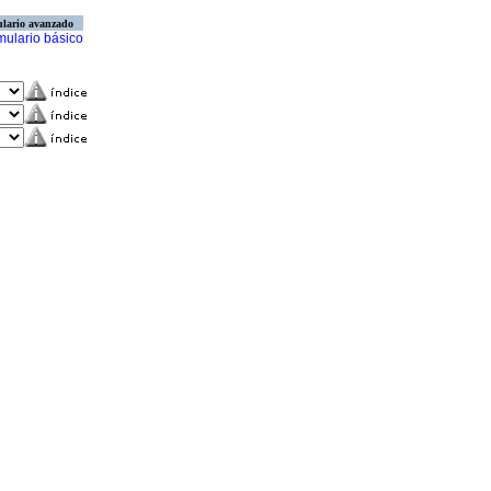
lario avanzado
mulario básico