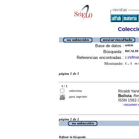
Colecció
Base de datos :
article
Búsqueda :
RICALDI 
Referencias encontradas :
refina
1
[
Mostrando:
1 .. 1
en el
página 1 de 1
1 / 1
selecciona
Ricaldi Yarv
Bolivia
.
Rev
para imprimir
ISSN 1562-
resumen 
·
página 1 de 1
Refinar la búsqueda