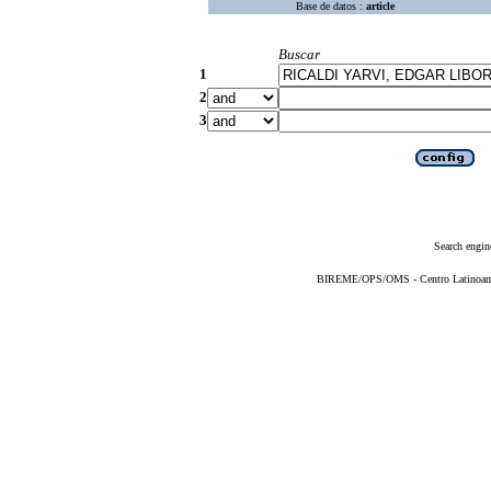
Base de datos :
article
Buscar
1
2
3
Search engin
BIREME/OPS/OMS - Centro Latinoameri