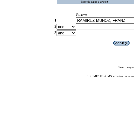
Base de datos :
article
Buscar
1
2
3
Search engin
BIREME/OPS/OMS - Centro Latinoameri