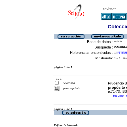
Colecció
Base de datos :
article
Búsqueda :
RAMIREZ
Referencias encontradas :
refina
1
[
Mostrando:
1 .. 1
en el
página 1 de 1
1 / 1
selecciona
Prudencio Be
propósito 
para imprimir
p.71-73. IS
resumen 
·
página 1 de 1
Refinar la búsqueda